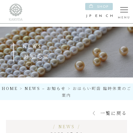
SHOP
J P
E N
C H
NEWS
お知らせ
HOME
>
NEWS – お知らせ
>
おはらい町店 臨時休業のご
案内
一覧に戻る
NEWS